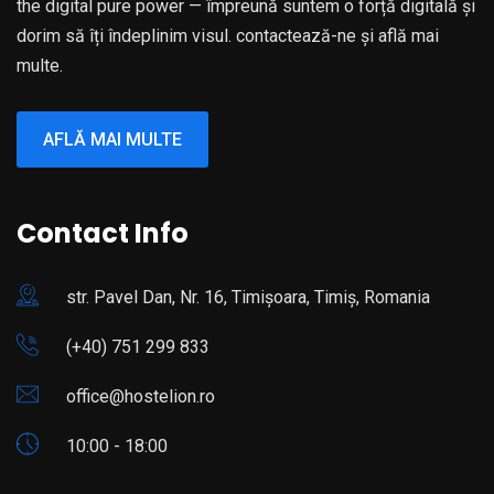
the digital pure power — împreună suntem o forță digitală și
dorim să îți îndeplinim visul. contactează-ne și află mai
multe.
AFLĂ MAI MULTE
Contact Info
str. Pavel Dan, Nr. 16, Timișoara, Timiș, Romania
(+40) 751 299 833
office@hostelion.ro
10:00 - 18:00