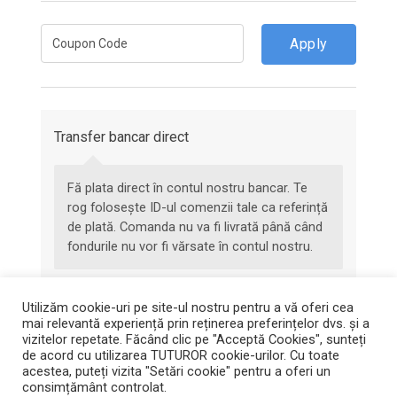
Apply
Transfer bancar direct
Fă plata direct în contul nostru bancar. Te
rog folosește ID-ul comenzii tale ca referință
de plată. Comanda nu va fi livrată până când
fondurile nu vor fi vărsate în contul nostru.
Datele dvs. personale vor fi folosite pentru a vă procesa comanda,
Utilizăm cookie-uri pe site-ul nostru pentru a vă oferi cea
pentru a vă susține experiența pe acest site web și pentru alte
mai relevantă experiență prin reținerea preferințelor dvs. și a
scopuri descrise în pagina noastră
politică de confidențialitate
.
vizitelor repetate. Făcând clic pe "Acceptă Cookies", sunteți
de acord cu utilizarea TUTUROR cookie-urilor. Cu toate
acestea, puteți vizita "Setări cookie" pentru a oferi un
Comanda €130.00
consimțământ controlat.